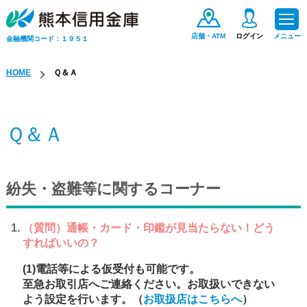
店舗・ATM
ログイン
メニュー
金融機関コード：１９５１
HOME
Ｑ＆Ａ
ためる・ふやす
Ｑ＆Ａ
お金をかりる
紛失・盗難等に関するコーナー
便利なサービス
手数料一覧
（質問）通帳・カード・印鑑が見当たらない！どう
すればいいの？
保険商品
(1)電話等による仮受付も可能です。
至急お取引店へご連絡ください。お取扱いできない
よう設定を行います。（
お取扱店はこちらへ
）